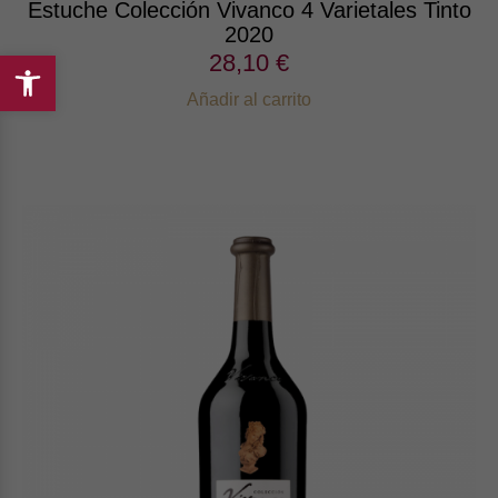
Estuche Colección Vivanco 4 Varietales Tinto
2020
28,10 €
Abrir
Añadir al carrito
barra
de
herramientas