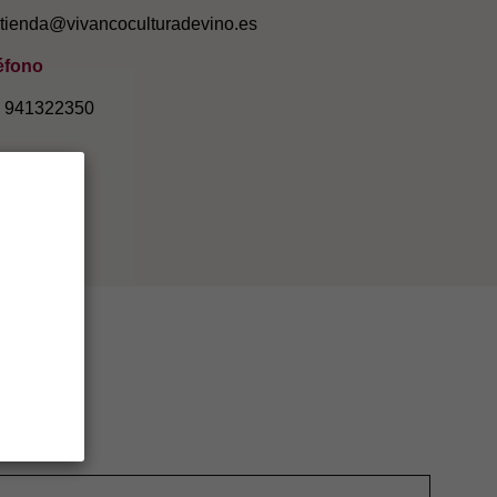
tienda@vivancoculturadevino.es
éfono
 941322350