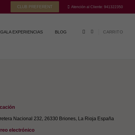
CLUB PREFERENT
Atención al Cliente: 941322350
GALA EXPERIENCIAS
BLOG
CARRITO
cación
retera Nacional 232, 26330 Briones, La Rioja España
reo electrónico