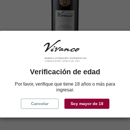
Colección Vivanco Parcelas de Maturana
Verificación de edad
Tinta 2021
38,70 €
Por favor, verifique que tiene 18 años o más para
ingresar.
Añadir al carrito
Cancelar
Soy mayor de 18