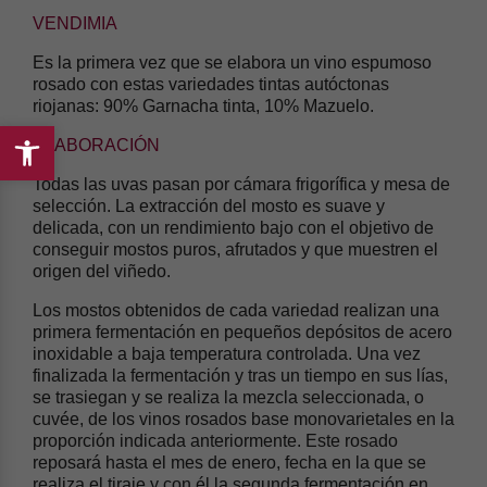
VENDIMIA
Es la primera vez que se elabora un vino espumoso
rosado con estas variedades tintas autóctonas
riojanas: 90% Garnacha tinta, 10% Mazuelo.
ELABORACIÓN
Abrir
Todas las uvas pasan por cámara frigorífica y mesa de
barra
selección. La extracción del mosto es suave y
de
delicada, con un rendimiento bajo con el objetivo de
herramientas
conseguir mostos puros, afrutados y que muestren el
origen del viñedo.
Los mostos obtenidos de cada variedad realizan una
primera fermentación en pequeños depósitos de acero
inoxidable a baja temperatura controlada. Una vez
finalizada la fermentación y tras un tiempo en sus lías,
se trasiegan y se realiza la mezcla seleccionada, o
cuvée, de los vinos rosados base monovarietales en la
proporción indicada anteriormente. Este rosado
reposará hasta el mes de enero, fecha en la que se
realiza el tiraje y con él la segunda fermentación en