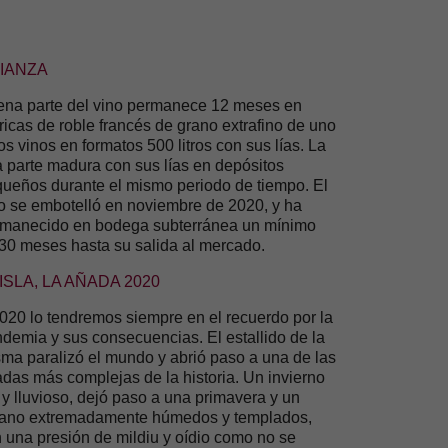
IANZA
na parte del vino permanece 12 meses en
ricas de roble francés de grano extrafino de uno
os vinos en formatos 500 litros con sus lías. La
a parte madura con sus lías en depósitos
ueños durante el mismo periodo de tiempo. El
o se embotelló en noviembre de 2020, y ha
manecido en bodega subterránea un mínimo
30 meses hasta su salida al mercado.
 ISLA, LA AÑADA 2020
020 lo tendremos siempre en el recuerdo por la
demia y sus consecuencias. El estallido de la
ma paralizó el mundo y abrió paso a una de las
das más complejas de la historia. Un invierno
o y lluvioso, dejó paso a una primavera y un
ano extremadamente húmedos y templados,
 una presión de mildiu y oídio como no se