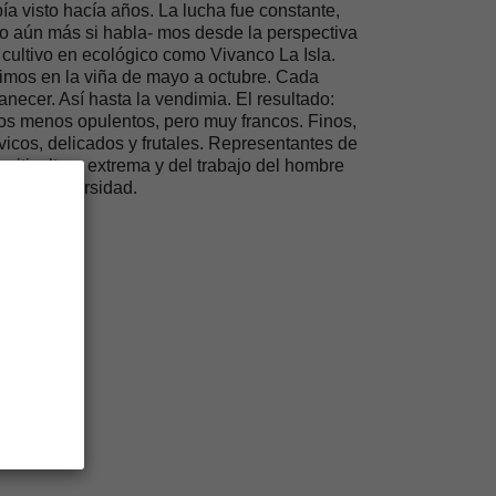
ía visto hacía años. La lucha fue constante,
o aún más si habla- mos desde la perspectiva
 cultivo en ecológico como Vivanco La Isla.
imos en la viña de mayo a octubre. Cada
necer. Así hasta la vendimia. El resultado:
os menos opulentos, pero muy francos. Finos,
vicos, delicados y frutales. Representantes de
 viticultura extrema y del trabajo del hombre
tra la adversidad.