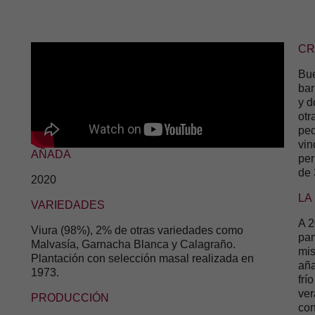
CR
Bue
bar
y d
otr
peq
vin
AÑADA
per
de 
2020
LA
VARIEDADES
A 2
Viura (98%), 2% de otras variedades como
pan
Malvasía, Garnacha Blanca y Calagraño.
mis
Plantación con selección masal realizada en
aña
1973.
frí
ver
PRODUCCIÓN
con