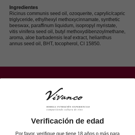
Ingredientes
Ricinus communis seed oil, ozoquerite, caprylic/capric
triglyceride, ethylhexyl methoxycinnamate, synthetic
beeswax, paraffinum liquidum, isopropyl myristate,
vitis vinifera seed oil, butyl methoxydibenzoylmethane,
aroma, aloe barbadensis leaf extract, helianthus
annus seed oil, BHT, tocopherol, CI 15850.
Compra directa a la bodega. Atención
personalizada en el
+34 941322350
Contáctanos
Verificación de edad
Por favor, verifique que tiene 18 años o más para