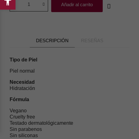
Añadir al carrito
Abrir
barra
de
herramientas
DESCRIPCIÓN
RESEÑAS
Tipo de Piel
Piel normal
Necesidad
Hidratación
Fórmula
Vegano
Cruelty free
Testado dermatológicamente
Sin parabenos
Sin siliconas