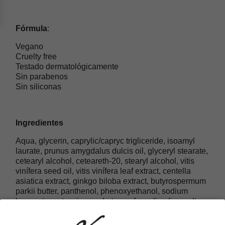
Fórmula
:
Vegano
Cruelty free
Testado dermatológicamente
Sin parabenos
Sin siliconas
Ingredientes
Aqua, glycerin, caprylic/capryc trigliceride, isoamyl
laurate, prunus amygdalus dulcis oil, glyceryl stearate,
cetearyl alcohol, ceteareth-20, stearyl alcohol, vitis
vinífera seed oil, vitis vinífera leaf extract, centella
asiatica extract, ginkgo biloba extract, butyrospermum
parkii butter, panthenol, phenoxyethanol, sodium
benzoate, potassium sorbate, parfum, disodium edta,
CI 16185, CI 42051, limonene, benzyl salicylate,
geraniol, hydroxycitronellal.