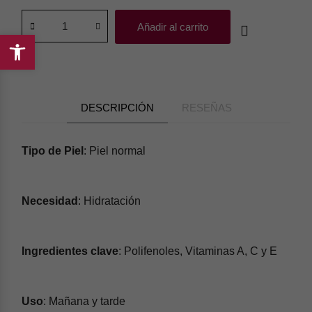
Añadir al carrito
Abrir
barra
de
herramientas
DESCRIPCIÓN
RESEÑAS
Tipo de Piel
: Piel normal
Necesidad
: Hidratación
Ingredientes clave
: Polifenoles, Vitaminas A, C y E
Uso
: Mañana y tarde