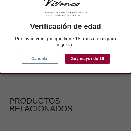
Verificación de edad
Por favor, verifique que tiene 18 años o más para
Compra directa a la bodega. Atención
ingresar.
personalizada en el
+34 941322350
Contáctanos
Cancelar
Soy mayor de 18
PRODUCTOS
RELACIONADOS