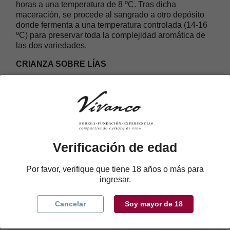
horas a una temperatura de 8 ºC. Tras dicha
maceración, se procede al sangrado a otro depósito
donde fermenta a una temperatura controlada (14-16
ºC) para preservar toda la complejidad aromática de
las dos variedades.
CRIANZA SOBRE LÍAS
Una vez realizado el vino y el coupage, el resultante
permanece en depósito de acero inoxidable sobre sus
lías durante, al menos, tres meses. Esta crianza
otorga al vino un mayor cuerpo y grasa, convirtiéndolo
en mucho más placentero.
NOTA DE CATA
Verificación de edad
Color rosa vivo y brillante con reflejos violáceos. En
Por favor, verifique que tiene 18 años o más para
nariz, presenta aromas a regaliz rojo, frambuesas,
ingresar.
fresas, todo rodeado de un componente floral a rosas
y violetas. En boca se muestra fresco y untuoso,
ofreciendo una equilibrada acidez y un final afrutado y
Cancelar
Soy mayor de 18
goloso.