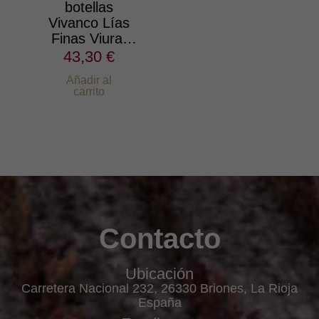
botellas
Vivanco Lías
Finas Viura-
Tempranillo
43,30 €
Blanco-
Añadir al
Maturana
carrito
Blanca 2025
Contacto
Ubicación
Carretera Nacional 232, 26330 Briones, La Rioja
España