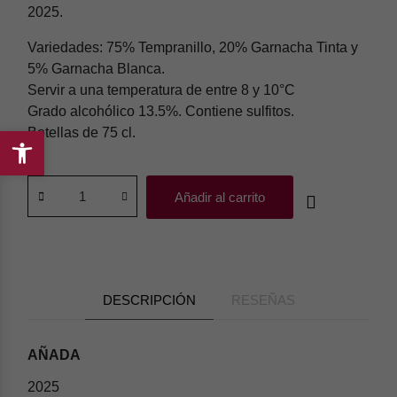
2025.
Variedades: 75% Tempranillo, 20% Garnacha Tinta y
5% Garnacha Blanca.
Servir a una temperatura de entre 8 y 10°C
Grado alcohólico 13.5%. Contiene sulfitos.
Botellas de 75 cl.
Abrir
barra
de
Añadir al carrito
herramientas
DESCRIPCIÓN
RESEÑAS
AÑADA
2025