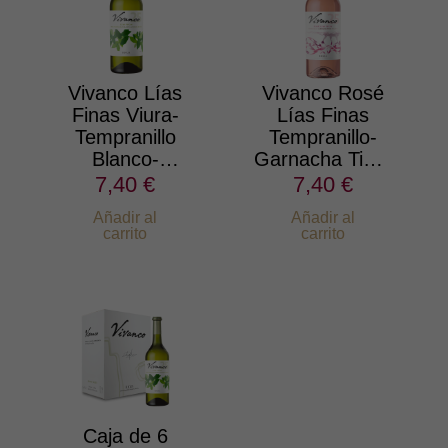
Vivanco Lías
Vivanco Rosé
Finas Viura-
Lías Finas
Tempranillo
Tempranillo-
Blanco-
Garnacha Tinta
Maturana
y Blanca 2025
7,40 €
7,40 €
Blanca 2025
Añadir al
Añadir al
carrito
carrito
Caja de 6