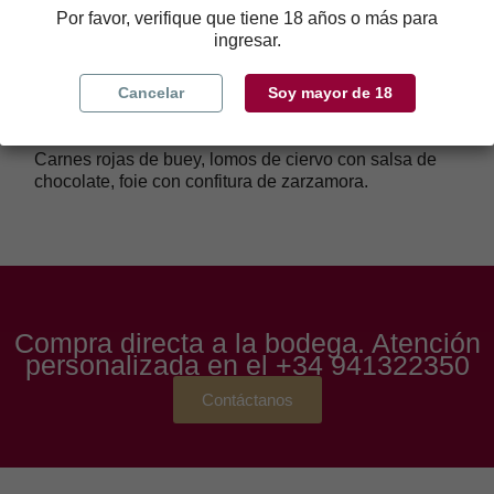
Por favor, verifique que tiene 18 años o más para
equilibrado, con una fruta negra madura, fresco, y un
ingresar.
final muy largo, complejo y persistente.
Cancelar
Soy mayor de 18
MARIDAJE
Carnes rojas de buey, lomos de ciervo con salsa de
chocolate, foie con confitura de zarzamora.
Compra directa a la bodega. Atención
personalizada en el
+34 941322350
Contáctanos