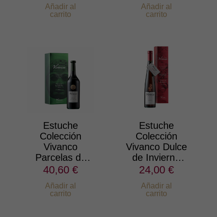
Añadir al
Añadir al
carrito
carrito
Estuche
Estuche
Colección
Colección
Vivanco
Vivanco Dulce
Parcelas de
de Invierno
Maturana Tinta
2021
40,60 €
24,00 €
2021
Añadir al
Añadir al
carrito
carrito