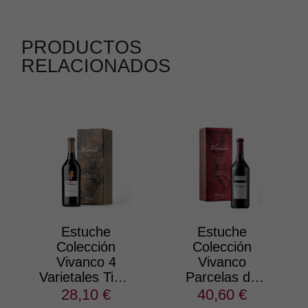
PRODUCTOS
RELACIONADOS
Estuche
Estuche
Colección
Colección
Vivanco 4
Vivanco
Varietales Tinto
Parcelas de
2020
Garnacha
28,10 €
40,60 €
2022