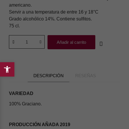
americano.
Servir a una temperatura de entre 16 y 18°C
Grado alcohólico 14%. Contiene sulfitos.
75 cl.
Añadir al carrito
Abrir
DESCRIPCIÓN
RESEÑAS
barra
de
herramientas
VARIEDAD
100% Graciano.
PRODUCCIÓN AÑADA 2019