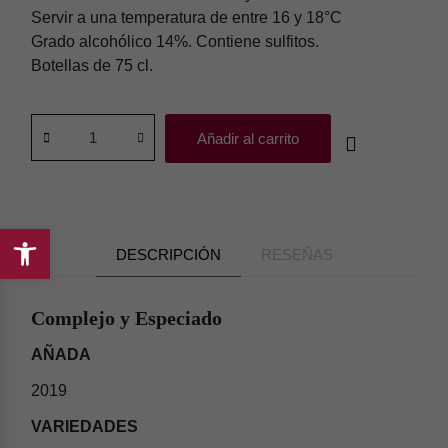
Servir a una temperatura de entre 16 y 18°C
Grado alcohólico 14%. Contiene sulfitos.
Botellas de 75 cl.
Añadir al carrito
DESCRIPCIÓN
RESEÑAS
Abrir
barra
de
Complejo y Especiado
herramientas
AÑADA
2019
VARIEDADES