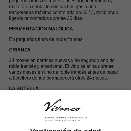
pequeños tinos de roble francés donde fermenta y
macera en contacto con los hollejos a una
temperatura máxima controlada de 30 °C, recibiendo
ligeros remontados durante 20 días.
FERMENTACIÓN MALÓLICA
En pequeños tinos de roble francés.
CRIANZA
24 meses en barricas nuevas y de segundo año de
roble francés y americano. El vino se afina durante
varios meses en tino de roble francés antes de pasar
a botellero donde permanecerá otros 24 meses.
LA BOTELLA
Nuestra botella está inspirada en una original del s.
XVIII visitable en el Museo Vivanco de la Cultura del
Vino.
NOTA DE CATA