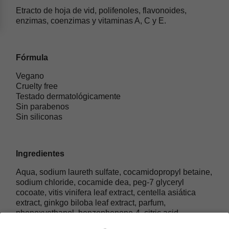
Etracto de hoja de vid, polifenoles, flavonoides,
enzimas, coenzimas y vitaminas A, C y E.
Fórmula
Vegano
Cruelty free
Testado dermatológicamente
Sin parabenos
Sin siliconas
Ingredientes
Aqua, sodium laureth sulfate, cocamidopropyl betaine,
sodium chloride, cocamide dea, peg-7 glyceryl
cocoate, vitis vinifera leaf extract, centella asiática
extract, ginkgo biloba leaf extract, parfum,
phenoxyethanol, benzophenone-4, citric acid,
disodium edta, CI 16255, CI 42051, limonene, benzyl