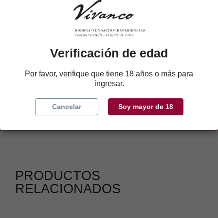
salicylate, geraniol, hydroxycitronellal.
Verificación de edad
Compra directa a la bodega. Atención
Por favor, verifique que tiene 18 años o más para
personalizada en el
+34 941322350
ingresar.
Contáctanos
Cancelar
Soy mayor de 18
PRODUCTOS
RELACIONADOS