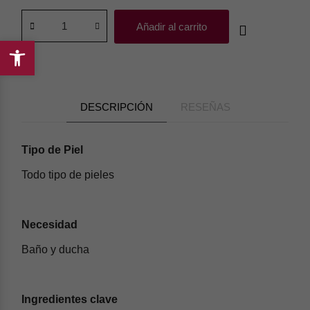
Añadir al carrito
Abrir
barra
de
herramientas
DESCRIPCIÓN
RESEÑAS
Tipo de Piel
Todo tipo de pieles
Necesidad
Baño y ducha
Ingredientes clave