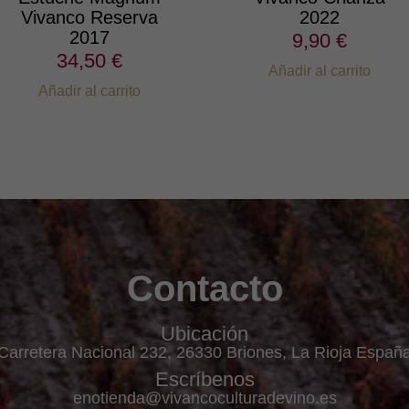
Vivanco Reserva
2022
2017
9,90 €
34,50 €
Añadir al carrito
Añadir al carrito
Contacto
Ubicación
Carretera Nacional 232, 26330 Briones, La Rioja Españ
Escríbenos
enotienda@vivancoculturadevino.es