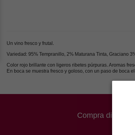
Un vino fresco y frutal.
Variedad: 95% Tempranillo, 2% Maturana Tinta, Graciano 3
Color rojo brillante con ligeros ribetes púrpuras. Aromas f
En boca se muestra fresco y goloso, con un paso de boca el
Compra directa a