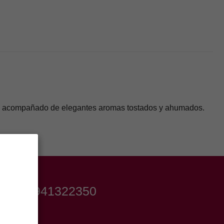
galiz, acompañado de elegantes aromas tostados y ahumados.
el
+34 941322350