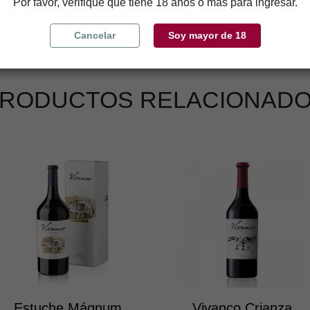
Por favor, verifique que tiene 18 años o más para ingresar.
Cancelar
Soy mayor de 18
RODUCTOS RELACIONAD
Estuche Mágnum
Vivanco Crianza