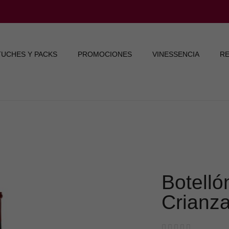
TUCHES Y PACKS
PROMOCIONES
VINESSENCIA
RE
Botelló
Crianz




