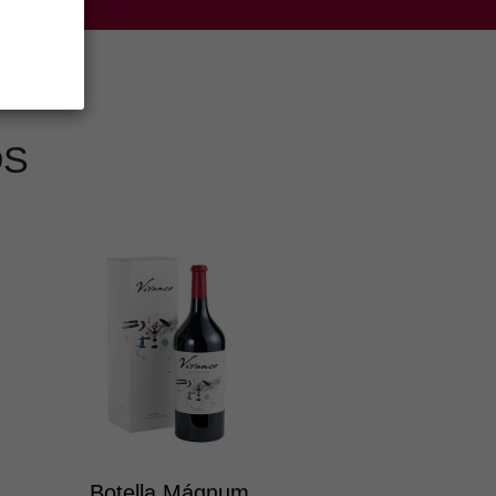
OS
Botella Mágnum