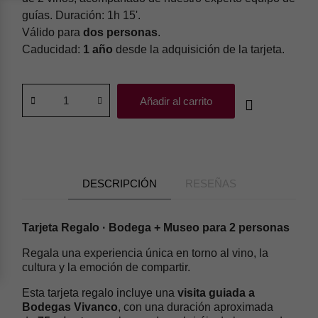
barra
de
guías. Duración: 1h 15'.
herramientas
Válido para
dos personas
.
Caducidad:
1 año
desde la adquisición de la tarjeta.
Añadir al carrito
DESCRIPCIÓN
RESEÑAS
Tarjeta Regalo · Bodega + Museo para 2 personas
Regala una experiencia única en torno al vino, la
cultura y la emoción de compartir.
Esta tarjeta regalo incluye una
visita guiada a
Bodegas Vivanco
, con una duración aproximada