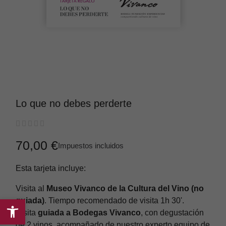
Lo que no debes perderte





70,00 €
Impuestos incluidos
Esta tarjeta incluye:
Visita al
Museo Vivanco de la Cultura del Vino (no
guiada)
. Tiempo recomendado de visita 1h 30'.
Visita
guiada a Bodegas Vivanco
, con degustación
Abrir
de 2 vinos, acompañado de nuestro experto equipo de