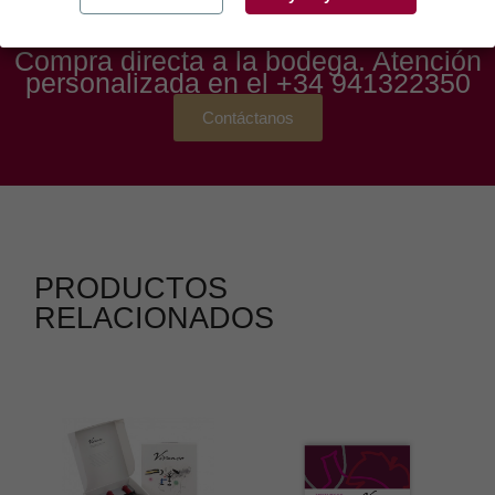
Compra directa a la bodega. Atención
personalizada en el
+34 941322350
Contáctanos
PRODUCTOS
RELACIONADOS