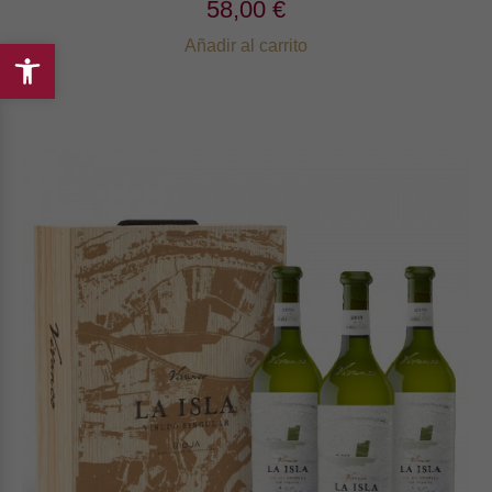
58,00 €
Añadir al carrito
Abrir
barra
de
herramientas