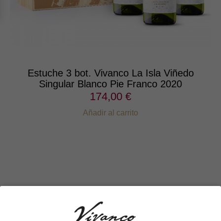
Estuche 3 bot. Vivanco La Isla Viñedo
Singular Blanco Pie Franco 2020
174,00 €
Añadir al carrito