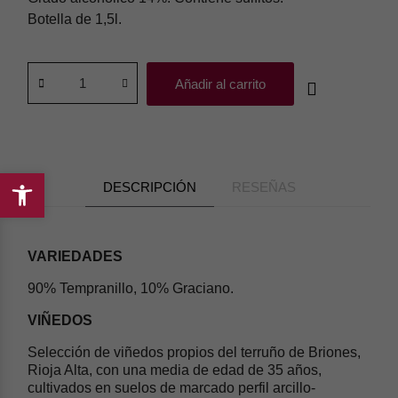
Botella de 1,5l.
Añadir al carrito
DESCRIPCIÓN
RESEÑAS
Abrir
barra
de
herramientas
VARIEDADES
90% Tempranillo, 10% Graciano.
VIÑEDOS
Selección de viñedos propios del terruño de Briones,
Rioja Alta, con una media de edad de 35 años,
cultivados en suelos de marcado perfil arcillo-