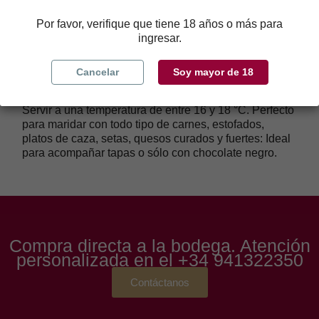
denota su crianza en barrica. Este vino ofrece aromas
de canela salvia, todo rodeado de unas notas frutales
Por favor, verifique que tiene 18 años o más para
de cereza y moras negras y un componente mineral.
ingresar.
Profundo y maduro en el paladar, ofrece un paso de
boca envolvente, aterciopelado y sedoso.
Cancelar
Soy mayor de 18
SERVICIO Y MARIDAJE
Servir a una temperatura de entre 16 y 18 °C. Perfecto
para maridar con todo tipo de carnes, estofados,
platos de caza, setas, quesos curados y fuertes: Ideal
para acompañar tapas o sólo con chocolate negro.
Compra directa a la bodega. Atención
personalizada en el
+34 941322350
Contáctanos