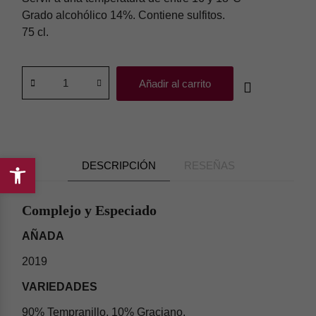
Grado alcohólico 14%. Contiene sulfitos.
75 cl.
Añadir al carrito
DESCRIPCIÓN
RESEÑAS
Abrir
barra
Complejo y Especiado
de
herramientas
AÑADA
2019
VARIEDADES
90% Tempranillo, 10% Graciano.