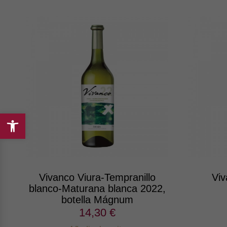
Abrir
barra
de
herramientas
Vivanco Viura-Tempranillo
Viv
blanco-Maturana blanca 2022,
botella Mágnum
14,30 €