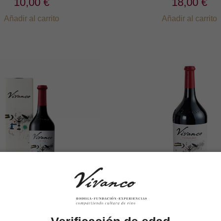
10,00 €
18,00 €
Añadir al carrito
Añadir al carrito
co Crianza 2022 con
Botella Mágnum Vi