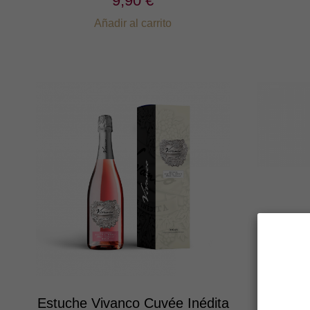
9,90 €
Añadir al carrito
Estuche Vivanco Cuvée Inédita
Vivan