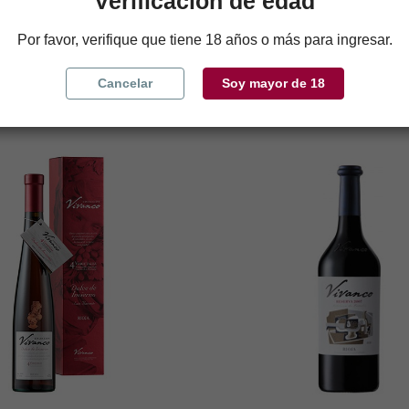
Verificación de edad
estuche
Crianza 2022
11,50 €
20,10 €
Por favor, verifique que tiene 18 años o más para ingresar.
Añadir al carrito
Añadir al carrito
Cancelar
Soy mayor de 18